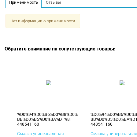
Применимость
Отзывы
Нет информации о применимости
Обратите внимание на сопутствующие товары:
%D0%94%D0%B6%D0%B8%D0%
%D0%94%D0%B6%D0%
BB%D0%B5%D0%BA%D1%81
BB%D0%B5%D0%BA%D
448541160
448541160
Смазка универсальная
Смазка универсальна