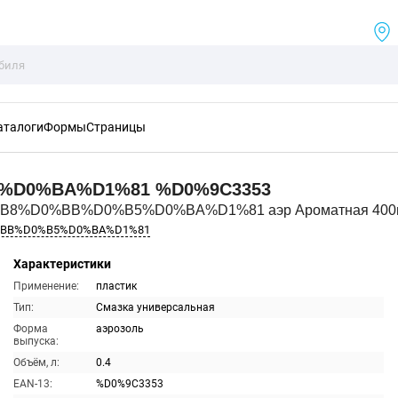
аталоги
Формы
Страницы
5%D0%BA%D1%81
%D0%9C3353
0%B8%D0%BB%D0%B5%D0%BA%D1%81 аэр Ароматная 400
%BB%D0%B5%D0%BA%D1%81
Характеристики
Применение:
пластик
Тип:
Смазка универсальная
Форма
аэрозоль
выпуска:
Объём, л:
0.4
EAN-13:
%D0%9C3353