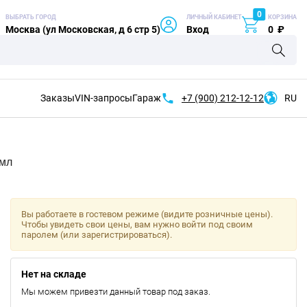
0
ВЫБРАТЬ ГОРОД
ЛИЧНЫЙ КАБИНЕТ
КОРЗИНА
Москва (ул Московская, д 6 стр 5)
Вход
0
₽
Заказы
VIN-запросы
Гараж
+7 (900)
212-12-12
RU
мл
Вы работаете в гостевом режиме (видите розничные цены).
Чтобы увидеть свои цены, вам нужно войти под своим
паролем (или зарегистрироваться).
Нет на складе
Мы можем привезти данный товар под заказ.