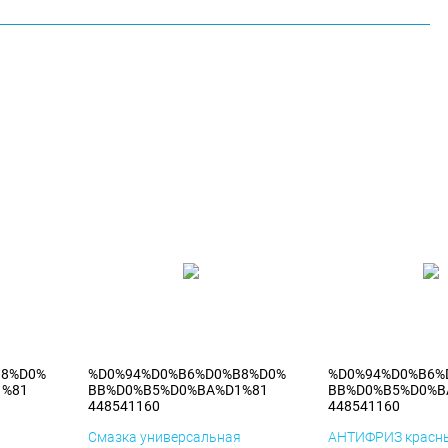
B8%D0%
%D0%94%D0%B6%D0%B8%D0%
%D0%94%D0%B6%
1%81
BB%D0%B5%D0%BA%D1%81
BB%D0%B5%D0%B
448541160
448541160
я
Смазка универсальная
АНТИФРИЗ красны