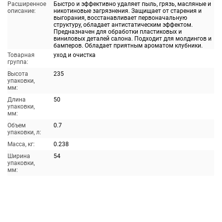
Расширенное
Быстро и эффективно удаляет пыль, грязь, масляные и
описание:
никотиновые загрязнения. Защищает от старения и
выгорания, восстанавливает первоначальную
структуру, обладает антистатическим эффектом.
Предназначен для обработки пластиковых и
виниловых деталей салона. Подходит для молдингов и
бамперов. Обладает приятным ароматом клубники.
Товарная
уход и очистка
группа:
Высота
235
упаковки,
мм:
Длина
50
упаковки,
мм:
Объем
0.7
упаковки, л:
Масса, кг:
0.238
Ширина
54
упаковки,
мм: