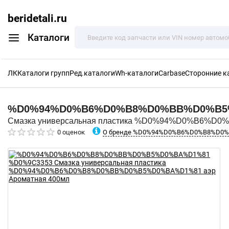
beridetali.ru
Каталоги
ЛК
Каталоги групп
Ред.каталоги
Wh-каталоги
Carbase
Сторонние к
%D0%94%D0%B6%D0%B8%D0%BB%D0%B
Смазка универсальная пластика %D0%94%D0%B6%D
О бренде %D0%94%D0%B6%D0%B8%D0
0 оценок