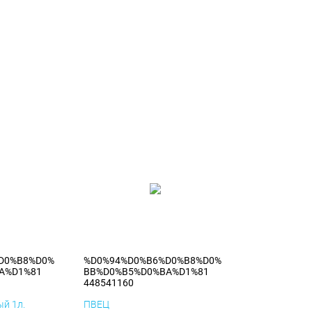
D0%B8%D0%
%D0%94%D0%B6%D0%B8%D0%
A%D1%81
BB%D0%B5%D0%BA%D1%81
448541160
й 1л.
ПВЕЦ