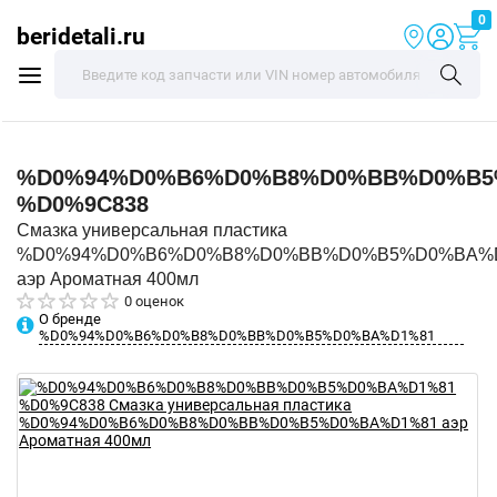
0
beridetali.ru
%D0%94%D0%B6%D0%B8%D0%BB%D0%B5
%D0%9C838
Смазка универсальная пластика
%D0%94%D0%B6%D0%B8%D0%BB%D0%B5%D0%BA%
аэр Ароматная 400мл
0 оценок
О бренде
%D0%94%D0%B6%D0%B8%D0%BB%D0%B5%D0%BA%D1%81