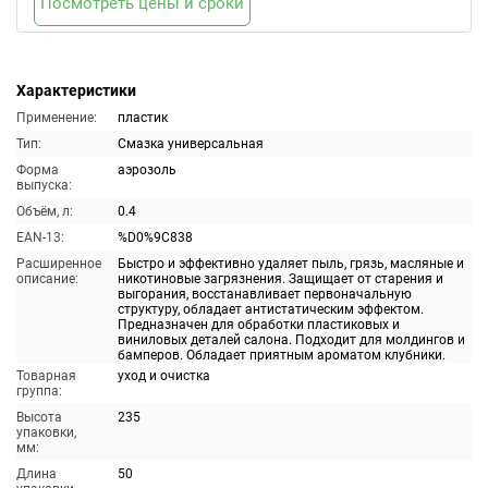
Посмотреть цены и сроки
Характеристики
Применение:
пластик
Тип:
Смазка универсальная
Форма
аэрозоль
выпуска:
Объём, л:
0.4
EAN-13:
%D0%9C838
Расширенное
Быстро и эффективно удаляет пыль, грязь, масляные и
описание:
никотиновые загрязнения. Защищает от старения и
выгорания, восстанавливает первоначальную
структуру, обладает антистатическим эффектом.
Предназначен для обработки пластиковых и
виниловых деталей салона. Подходит для молдингов и
бамперов. Обладает приятным ароматом клубники.
Товарная
уход и очистка
группа:
Высота
235
упаковки,
мм:
Длина
50