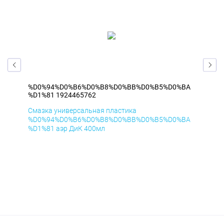
BA
%D0%94%D0%B6%D0%B8%D0%BB%D0%B5%D0%BA
%D
%D1%81 1924465762
%D1
Смазка универсальная пластика
Сма
BA
%D0%94%D0%B6%D0%B8%D0%BB%D0%B5%D0%BA
%D
%D1%81 аэр ДиК 400мл
%D1