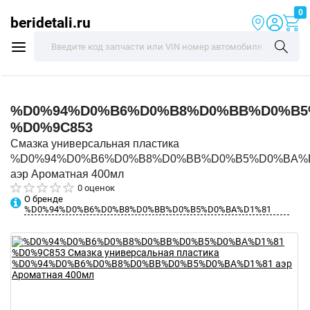
0
beridetali.ru
%D0%94%D0%B6%D0%B8%D0%BB%D0%B5
%D0%9C853
Смазка универсальная пластика
%D0%94%D0%B6%D0%B8%D0%BB%D0%B5%D0%BA%
аэр Ароматная 400мл
0 оценок
О бренде
%D0%94%D0%B6%D0%B8%D0%BB%D0%B5%D0%BA%D1%81