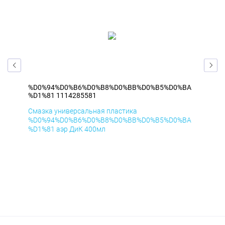
BA
%D0%94%D0%B6%D0%B8%D0%BB%D0%B5%D0%BA
%D
%D1%81 1114285581
%D1
Смазка универсальная пластика
Сма
BA
%D0%94%D0%B6%D0%B8%D0%BB%D0%B5%D0%BA
%D
%D1%81 аэр ДиК 400мл
%D1