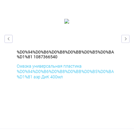
BA
%D0%94%D0%B6%D0%B8%D0%BB%D0%B5%D0%BA
%D
%D1%81 1087366540
%D1
Смазка универсальная пластика
Сма
BA
%D0%94%D0%B6%D0%B8%D0%BB%D0%B5%D0%BA
%D
%D1%81 аэр ДиК 400мл
%D1