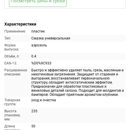
Посмотреть цены и сроки
Характеристики
Применение:
пластик
Тип:
Смазка универсальная
Форма
аэрозоль
выпуска:
Объём, л:
0.4
EAN-13:
%D0%9C933
Расширенное
Быстро и эффективно удаляет пыль, грязь, масляные и
описание:
никотиновые загрязнения. Защищает от старения и
выгорания, восстанавливает первоначальную
структуру, обладает антистатическим эффектом.
Предназначен для обработки пластиковых и
виниловых деталей салона. Подходит для молдингов и
бамперов. Обладает приятным ароматом клубники.
Товарная
уход и очистка
группа:
Высота
235
упаковки,
мм:
Длина
50