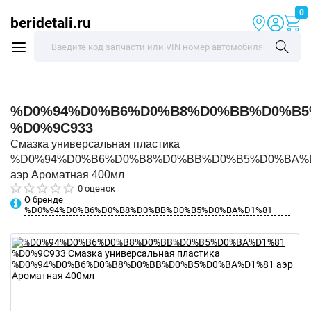
0
beridetali.ru
%D0%94%D0%B6%D0%B8%D0%BB%D0%B5
%D0%9C933
Смазка универсальная пластика
%D0%94%D0%B6%D0%B8%D0%BB%D0%B5%D0%BA%
аэр Ароматная 400мл
0 оценок
О бренде
%D0%94%D0%B6%D0%B8%D0%BB%D0%B5%D0%BA%D1%81