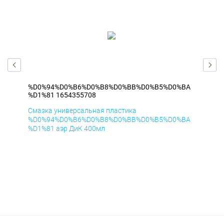
BA
%D0%94%D0%B6%D0%B8%D0%BB%D0%B5%D0%BA
%D
%D1%81 1654355708
%D1
Смазка универсальная пластика
Сма
BA
%D0%94%D0%B6%D0%B8%D0%BB%D0%B5%D0%BA
%D
%D1%81 аэр ДиК 400мл
%D1