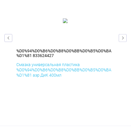
BA
%D0%94%D0%B6%D0%B8%D0%BB%D0%B5%D0%BA
%D
%D1%81 833624427
%D1
Смазка универсальная пластика
Сма
BA
%D0%94%D0%B6%D0%B8%D0%BB%D0%B5%D0%BA
%D
%D1%81 аэр ДиК 400мл
%D1