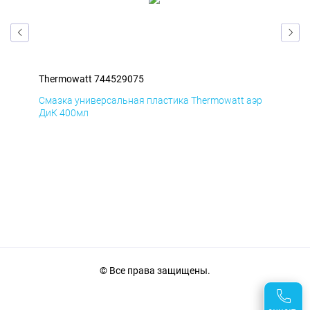
Thermowatt 744529075
The
эр
Смазка универсальная пластика Thermowatt аэр
Сма
ДиК 400мл
ПхВ
© Все права защищены.